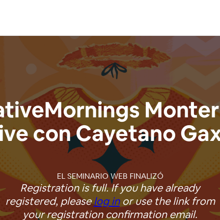
ativeMornings Monterr
ive con Cayetano Gax
EL SEMINARIO WEB FINALIZÓ
Registration is full. If you have already
registered, please
log in
or use the link from
your registration confirmation email.