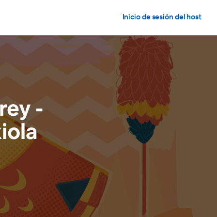
Inicio de sesión del host
ey -
iola