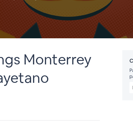
ngs Monterrey
C
P
Cayetano
p