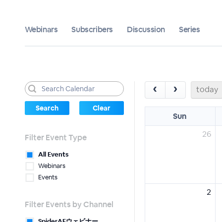
Webinars
Subscribers
Discussion
Series
‹
›
today
Sun
26
Filter Event Type
All Events
Webinars
Events
2
Filter Events by Channel
SpiderAFウェビナー