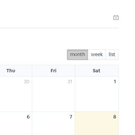
month
week
list
Thu
Fri
Sat
30
31
1
6
7
8