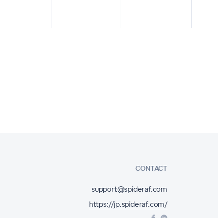
CONTACT
support@spideraf.com
https://jp.spideraf.com/