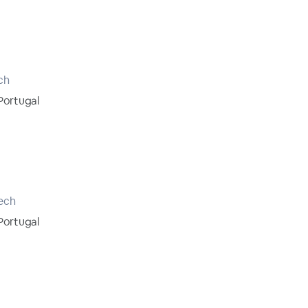
ch
 Portugal
ech
 Portugal