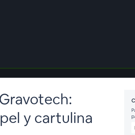
 Gravotech:
C
P
el y cartulina
p