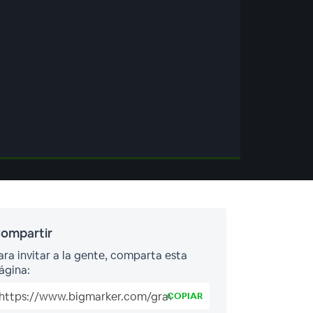
ompartir
ara invitar a la gente, comparta esta
ágina:
COPIAR