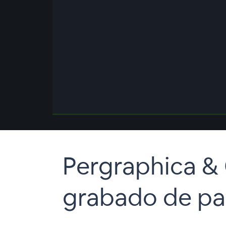
00:00
/
00:00
Pergraphica &
grabado de pap