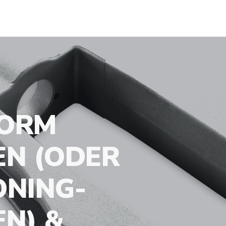
ORM
EN (ODER
ONING-
N) &