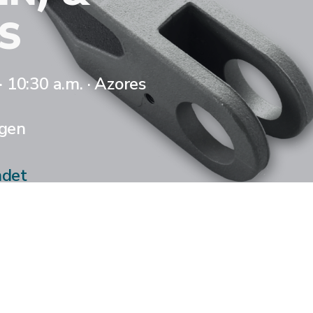
​
 10:30 a.m.
·
Azores
gen
ndet