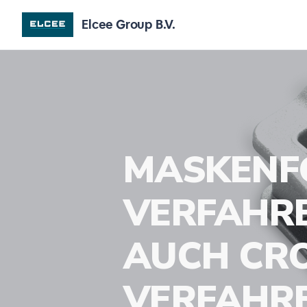
Elcee Group B.V.
MASKENF
VERFAHR
AUCH CR
VERFAHRE