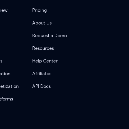
view
Pricing
About Us
Request a Demo
Resources
ts
Help Center
ation
Affiliates
etization
API Docs
tforms