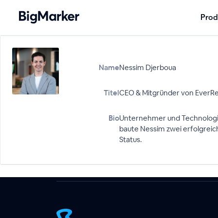
Prod
Name
Nessim Djerboua
Titel
CEO & Mitgründer von EverRe
Bio
Unternehmer und Technologie-
baute Nessim zwei erfolgreich
Status.