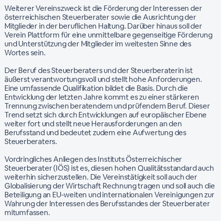
Weiterer Vereinszweck ist die Förderung der Interessen der
österreichischen Steuerberater sowie die Ausrichtung der
Mitglieder in der beruflichen Haltung. Darüber hinaus soll der
Verein Plattform für eine unmittelbare gegenseitige Förderung
und Unterstützung der Mitglieder im weitesten Sinne des
Wortes sein.
Der Beruf des Steuerberaters und der Steuerberaterin ist
äußerst verantwortungsvoll und stellt hohe Anforderungen.
Eine umfassende Qualifikation bildet die Basis. Durch die
Entwicklung der letzten Jahre kommt es zu einer stärkeren
Trennung zwischen beratendem und prüfendem Beruf. Dieser
Trend setzt sich durch Entwicklungen auf europäischer Ebene
weiter fort und stellt neue Herausforderungen an den
Berufsstand und bedeutet zudem eine Aufwertung des
Steuerberaters.
Vordringliches Anliegen des Instituts Österreichischer
Steuerberater (IÖS) ist es, diesen hohen Qualitätsstandard auch
weiterhin sicherzustellen. Die Vereinstätigkeit soll auch der
Globalisierung der Wirtschaft Rechnung tragen und soll auch die
Beteiligung an EU-weiten und internationalen Vereinigungen zur
Wahrung der Interessen des Berufsstandes der Steuerberater
mitumfassen.