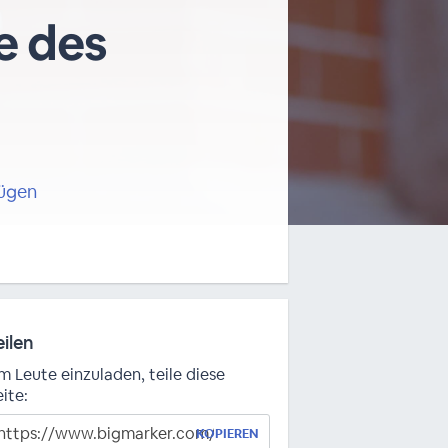
e des
fügen
eilen
m Leute einzuladen, teile diese
ite:
KOPIEREN