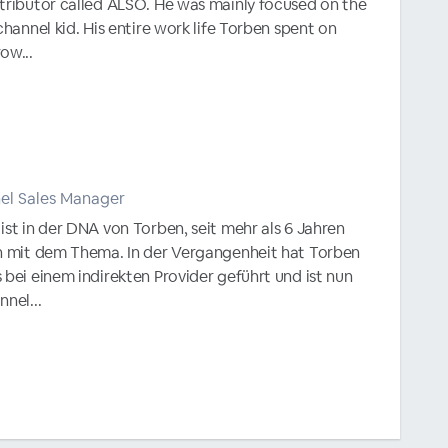
stributor called ALSO. He was mainly focused on the
channel kid. His entire work life Torben spent on
ow...
el Sales Manager
ist in der DNA von Torben, seit mehr als 6 Jahren
un mit dem Thema. In der Vergangenheit hat Torben
 bei einem indirekten Provider geführt und ist nun
nel...