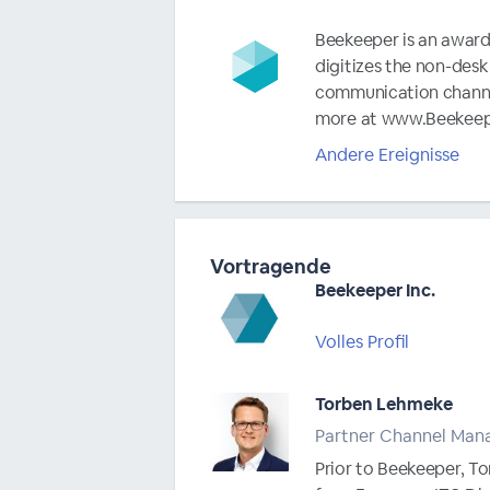
Beekeeper is an awar
digitizes the non-des
communication channels
more at www.Beekeep
Andere Ereignisse
Vortragende
Beekeeper Inc.
Volles Profil
Torben Lehmeke
Partner Channel Man
Prior to Beekeeper, To