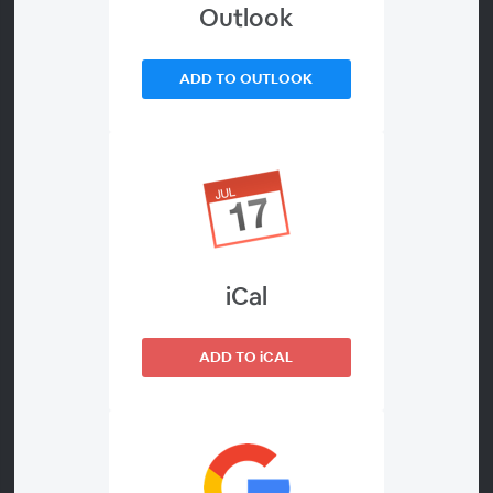
Outlook
ADD TO OUTLOOK
このウェビナーについて
微分方程式の解き方を中心テーマとして，
Mathematica・Wolfram言語での微分方程式の扱い
iCal
方を基本のキから端折らずに丁寧に解説していきま
す．トピックは以下の予定表のリストをご覧くださ
い．Wolfram言語を使ったことがない，という方も，
ADD TO iCAL
是非ご参加ください．
このウェビナーは，"微分方程式を解こう！"の1日目の
セッションです．
他のセッションのトピックや参加登