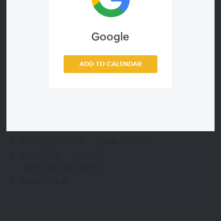
録はこちら »
Google
ウェビナーID
ADD TO CALENDAR
41a7c6376c55
アジェンダ
微分方程式の入力，初期条件の指定
解の可視化，アニメ化
行列を含む微分方程式
数値的な求解