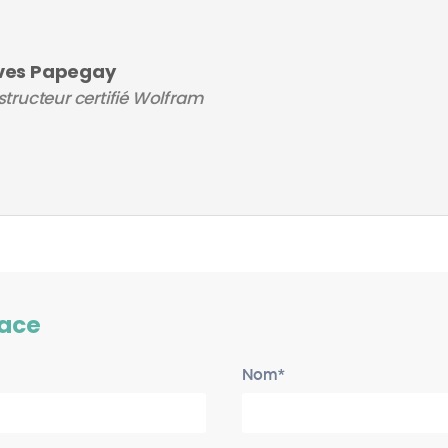
ves Papegay
structeur certifié Wolfram
lace
Nom*