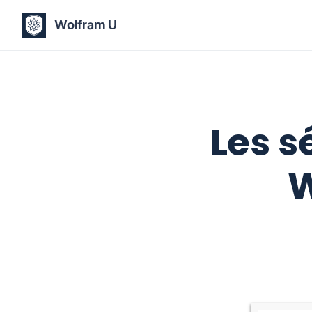
Wolfram U
Les s
W