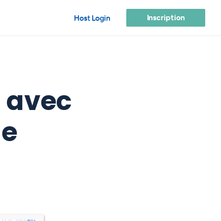
Inscription
Host Login
s avec
ge