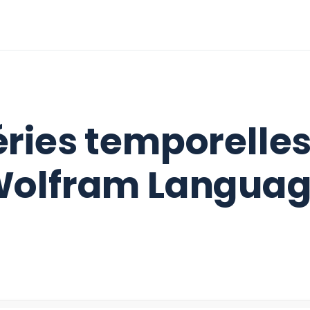
éries temporelle
olfram Langua