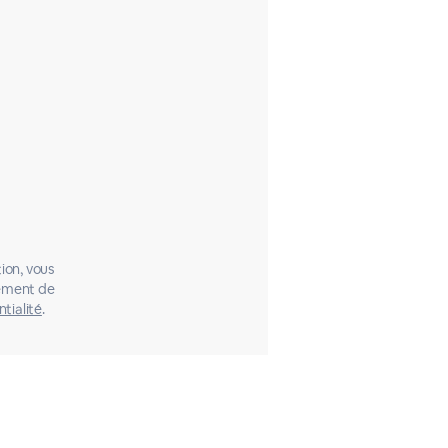
ion, vous
tement de
ntialité
.