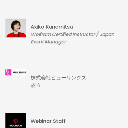
Akiko Kanamitsu
Wolfram Certified Instructor / Japan
Event Manager
株式会社ヒューリンクス
協力
Webinar Staff