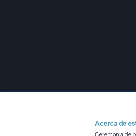
00:00
/
00:00
Acerca de es
Ceremonia de pr