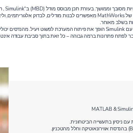
הפיתוח של
בצורה חלקה ומהירה. הכלים המתקדמים של MathWorks מאפשרים לבנות מודלים, לבד
ות בשלב מאוחר.
במהלך הוובינר נציג כיצד תהליך העבודה עם Simulink הופך את פיתוח המערכת לפשוט 
 דבר לפתח פתרונות ברמה גבוהה – כל זאת בתוך סביבת עבודה אי
MATLAB & Simulink