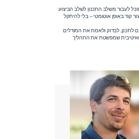
 מערכות מורכבות לא חייב להיות מסובך וממושך. בעזרת תכן מבוסס מודל (MBD) ב־Simulink , תוכל לעבור משלב התכנון לשלב הביצוע
וק אלגוריתמים, וליצור קוד באופן אוטומטי – בלי להיתקל
ויעיל. מהנדסים יכולים לתכנן, לבדוק ולאמת את המודלים
נטואיטיבית שמפשטת את התהליך