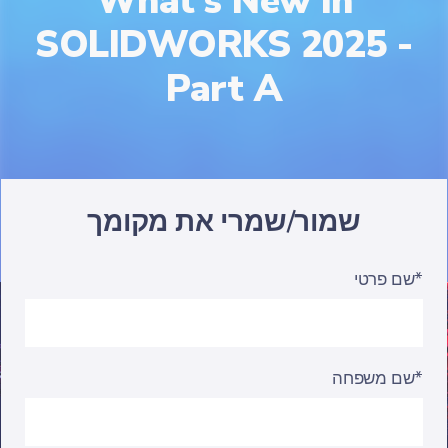
What's New in
SOLIDWORKS 2025 -
Part A
שמור/שמרי את מקומך
שם פרטי*
שם משפחה*