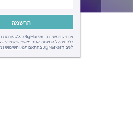
אנו משתמשים ב- BigMarker כפל
בלחיצה על הרשמה, אתה מאשר שהמידע שא
לעיבוד BigMarker בהתאם
תנאי השימוש
ו
מד