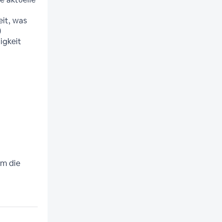
it, was
)
igkeit
um die