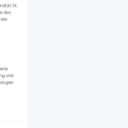
sität St.
se des
 der
mens
ung und
gezogen