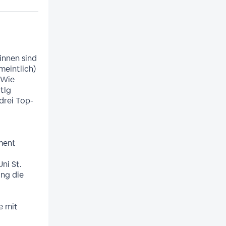
innen sind
meintlich)
 Wie
tig
drei Top-
ment
ni St.
ing die
e mit