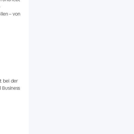
-
llen – von
t bei der
l Business