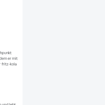
chpunkt
 dem er mit
fritz-kola
n und lebt