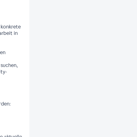
 konkrete
rbeit in
len
 suchen,
ity-
rden:
e aktuelle