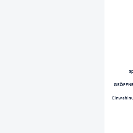
S
GEÖFFNE
Einwahln