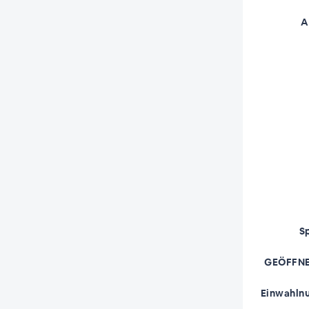
A
S
GEÖFFNE
Einwahln