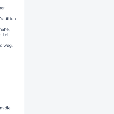
her
Tradition
nähe,
artet
nd weg:
um die