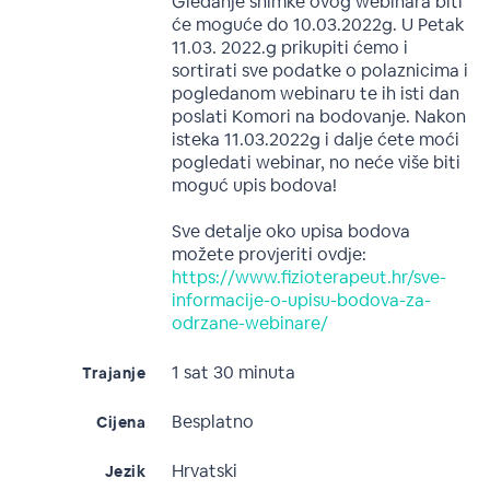
Gledanje snimke ovog webinara biti
će moguće do 10.03.2022g. U Petak
11.03. 2022.g prikupiti ćemo i
sortirati sve podatke o polaznicima i
pogledanom webinaru te ih isti dan
poslati Komori na bodovanje. Nakon
isteka 11.03.2022g i dalje ćete moći
pogledati webinar, no neće više biti
moguć upis bodova!
Sve detalje oko upisa bodova
možete provjeriti ovdje:
https://www.fizioterapeut.hr/sve-
informacije-o-upisu-bodova-za-
odrzane-webinare/
1 sat 30 minuta
Trajanje
Besplatno
Cijena
Hrvatski
Jezik