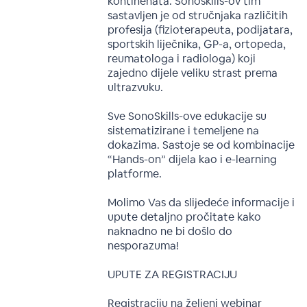
kontinenata. Sonoskills-ov tim
sastavljen je od stručnjaka različitih
profesija (fizioterapeuta, podijatara,
sportskih liječnika, GP-a, ortopeda,
reumatologa i radiologa) koji
zajedno dijele veliku strast prema
ultrazvuku.
Sve SonoSkills-ove edukacije su
sistematizirane i temeljene na
dokazima. Sastoje se od kombinacije
“Hands-on” dijela kao i e-learning
platforme.
Molimo Vas da slijedeće informacije i
upute detaljno pročitate kako
naknadno ne bi došlo do
nesporazuma!
UPUTE ZA REGISTRACIJU
Registraciju na željeni webinar