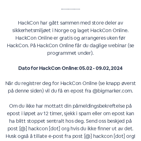
................
HackCon har gått sammen med store deler av
sikkerhetsmiljøet i Norge og laget HackCon Online.
HackCon Online er gratis og arrangeres uken før
HackCon. På HackCon Online får du daglige webinar (se
programmet under).
Dato for HackCon Online: 05.02 - 09.02, 2024
Når du registrer deg for HackCon Online (se knapp øverst
på denne siden) vil du få en epost fra @bigmarker.com.
Om du ikke har mottatt din påmeldingsbekreftelse på
epost i løpet av 12 timer, sjekk i spam eller om epost kan
ha blitt stoppet sentralt hos deg. Send oss beskjed på
post [@] hackcon [dot] org hvis du ikke finner ut av det.
Husk også å tillate e-post fra post [@] hackcon [dot] org!