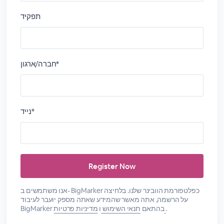
תפקיד
חברה/ארגון*
נייד*
אנו משתמשים ב- BigMarker כפלטפורמת הוובינר שלנו. בלחיצה
על הרשמה, אתה מאשר שהמידע שאתה מספק יועבר לעיבוד
.
מדיניות פרטיות
BigMarker בהתאם
תנאי השימוש
ו