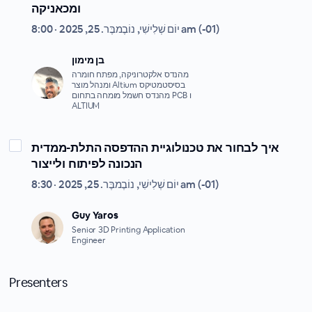
ומכאניקה
יוֹם שְׁלִישִׁי, נוֹבֶמבֶּר. 25, 2025 · 8:00 am (-01)
בן מימון
מהנדס אלקטרוניקה, מפתח חומרה
ומנהל מוצר Altium בסיסטמטיקס
מהנדס חשמל מומחה בתחום PCB ו
ALTIUM
איך לבחור את טכנולוגיית ההדפסה התלת-ממדית
הנכונה לפיתוח ולייצור
יוֹם שְׁלִישִׁי, נוֹבֶמבֶּר. 25, 2025 · 8:30 am (-01)
Guy Yaros
Senior 3D Printing Application
Engineer
Presenters