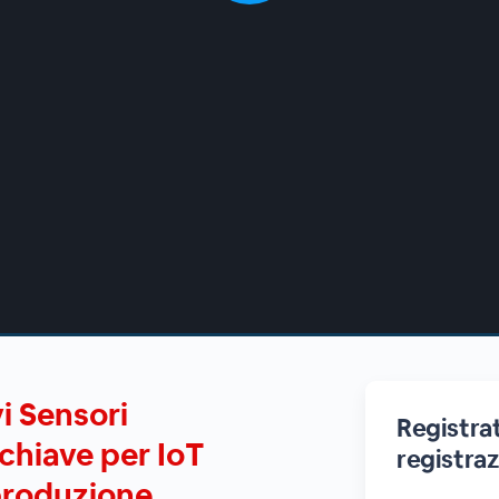
i Sensori
Registrat
 chiave per IoT
registra
 produzione