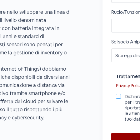
re nello sviluppare una linea di
Ruolo/Funzio
di livello denominata
 con batteria integrata in
i anni e standard di
Sei socio Anip
ti sensori sono pensati per
ome la gestione di inventory o
l Internet of Things) dobbiamo
Trattament
che disponibili da diversi anni
 comunicazione a distanza via
Privacy Poli
itivo tramite smartphone e/o
Dichiar
fferta dal cloud per salvare le
per il t
riporta
uso il tutto rispettando i più
le azie
acy e cybersecurity.
tuoi dat