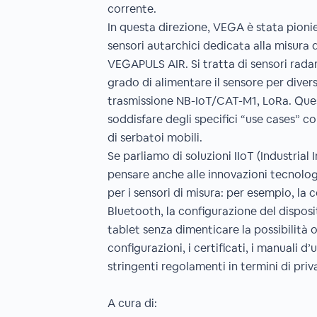
corrente.
In questa direzione, VEGA è stata pionie
sensori autarchici dedicata alla misura 
VEGAPULS AIR. Si tratta di sensori radar
grado di alimentare il sensore per divers
trasmissione NB-IoT/CAT-M1, LoRa. Ques
soddisfare degli specifici “use cases” c
di serbatoi mobili.
Se parliamo di soluzioni IIoT (Industria
pensare anche alle innovazioni tecnologi
per i sensori di misura: per esempio, la
Bluetooth, la configurazione del dispos
tablet senza dimenticare la possibilità o
configurazioni, i certificati, i manuali d’
stringenti regolamenti in termini di priv
A cura di: