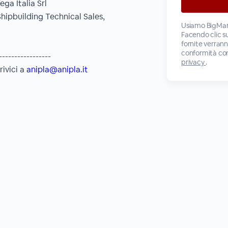
ga Italia Srl
Shipbuilding Technical Sales,
Usiamo BigMar
Facendo clic su
fornite verrann
conformità con
-----------------
privacy
.
rivici a
anipla@anipla.it