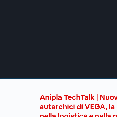
00:00
/
00:00
Anipla TechTalk | Nuov
autarchici di VEGA, la
nella logistica e nella