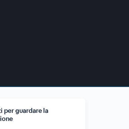
i per guardare la
zione