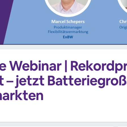
e Webinar | Rekordp
– jetzt Batteriegro
markten