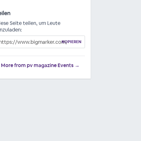
eilen
iese Seite teilen, um Leute
inzuladen:
KOPIEREN
More from pv magazine Events →