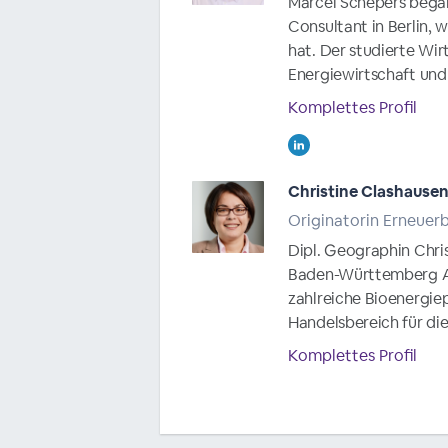
Marcel Schepers begann
Consultant in Berlin,
hat. Der studierte Wi
Energiewirtschaft und 
Komplettes Profil
Christine Clashause
Originatorin Erneuer
Dipl. Geographin Chris
Baden-Württemberg AG 
zahlreiche Bioenergiep
Handelsbereich für di
Komplettes Profil