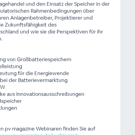
ragehandel und den Einsatz der Speicher in der
egulatorischen Rahmenbedingungen über
hren Anlagenbetreiber, Projektierer und
ie Zukunftsfähigkeit des
chland und wie sie die Perspektiven für ihr
.
ung von Großbatteriespeichern
elleistung
edeutung für die Energiewende
bei der Batterievermarktung
BW
erke aus Innovationsausschreibungen
ßspeicher
cklungen
en pv magazine Webinaren finden Sie auf