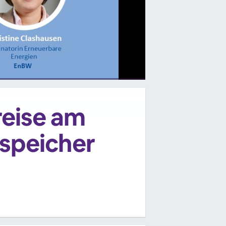
reise am
ßspeicher