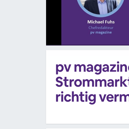
00:00
/
00:00
pv magazin
Strommarkt 
richtig ver