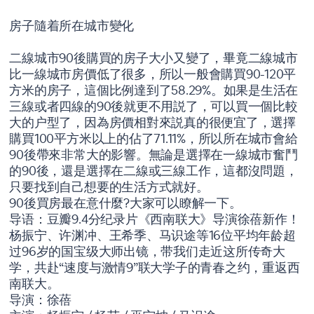
房子隨着所在城市變化
二線城市90後購買的房子大小又變了，畢竟二線城市
比一線城市房價低了很多，所以一般會購買90-120平
方米的房子，這個比例達到了58.29%。如果是生活在
三線或者四線的90後就更不用説了，可以買一個比較
大的户型了，因為房價相對來説真的很便宜了，選擇
購買100平方米以上的佔了71.11%，所以所在城市會給
90後帶來非常大的影響。無論是選擇在一線城市奮鬥
的90後，還是選擇在二線或三線工作，這都沒問題，
只要找到自己想要的生活方式就好。
90後買房最在意什麼?大家可以瞭解一下。
导语：豆瓣9.4分纪录片《西南联大》导演徐蓓新作！
杨振宁、许渊冲、王希季、马识途等16位平均年龄超
过96岁的国宝级大师出镜，带我们走近这所传奇大
学，共赴“速度与激情9”联大学子的青春之约，重返西
南联大。
导演：徐蓓