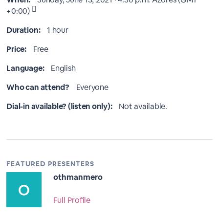
+0:00)
Duration:
1 hour
Price:
Free
Language:
English
Who can attend?
Everyone
Dial-in available? (listen only):
Not available.
FEATURED PRESENTERS
othmanmero
Full Profile