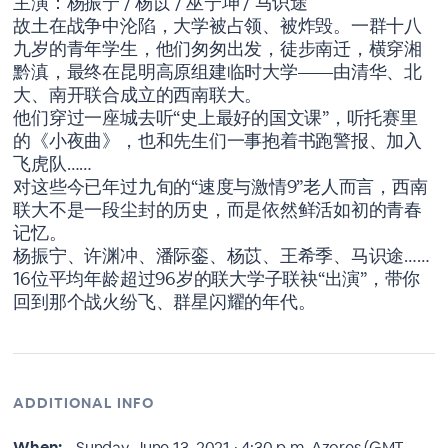
主演：杨振宁 / 杨苡 / 巫宁坤 / 马识途
故土在战争中沦陷，大学被占领、被炸毁。一群十八
九岁的青年学生，他们匆匆出发，徒步南迁，横穿湘
黔滇，最终在昆明高原组建临时大学——由清华、北
大、南开联合成立的西南联大。
他们穿过一座城去听“史上最好的国文课”，听托赛里
的《小夜曲》，也和先生们一事抱着书跑警报、加入
飞虎队……
对这些今已年过九旬的“速度与激情9”老人而言，西南
联大不是一段尘封的历史，而是依然鲜活如初的青春
记忆。
杨振宁、许渊冲、潘际銮、杨苡、王希季、马识途……
16位平均年龄超过96岁的联大学子联袂“出演”，带你
回到那个战火纷飞、群星闪耀的年代。
ADDITIONAL INFO
When:
Sunday, June 13, 2021 · 4:30 p.m.
Azores (GMT