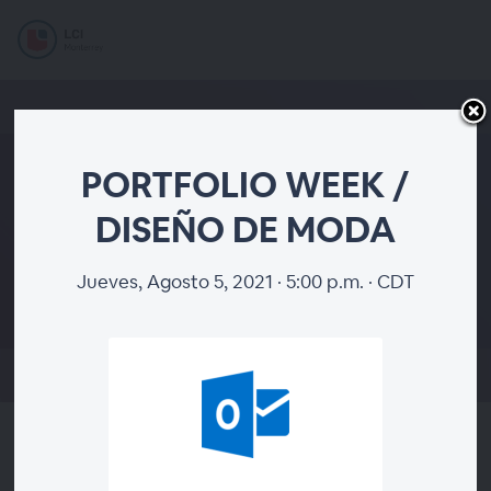
PORTFOLIO WEEK /
DISEÑO DE MODA
PORTFOLIO WEEK /
DISEÑO DE MODA
Jueves, Agosto 5, 2021 · 5:00 p.m. · CDT
EL SEMINARIO WEB FINALIZÓ
Acerca de este Webinar