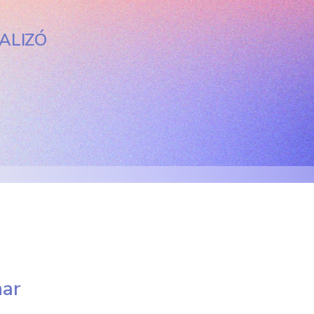
ALIZÓ
nar