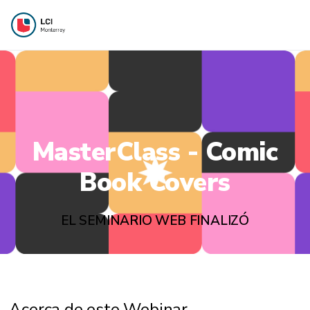
MasterClass - Comic
Book Covers
EL SEMINARIO WEB FINALIZÓ
Acerca de este Webinar