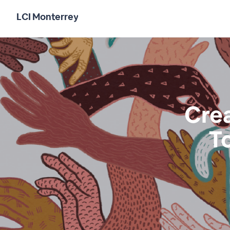
LCI Monterrey
Cre
T