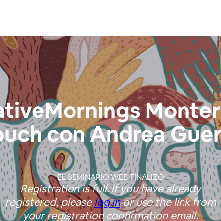
ativeMornings Monterr
ouch con Andrea Guer
EL SEMINARIO WEB FINALIZÓ
Registration is full. If you have already
registered, please
log in
or use the link from
your registration confirmation email.