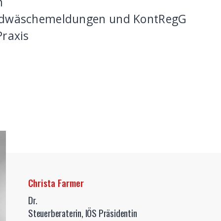
n
eldwäschemeldungen und KontRegG
Praxis
Christa Farmer
Dr.
Steuerberaterin, IÖS Präsidentin