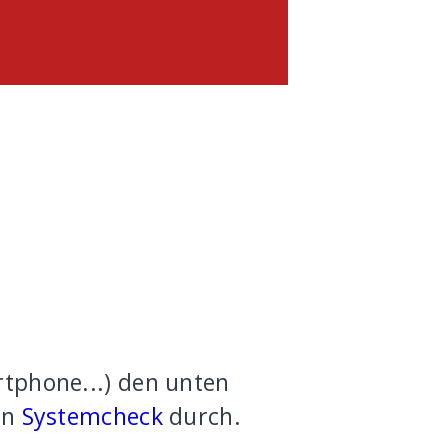
artphone...) den unten
en
Systemcheck
durch.