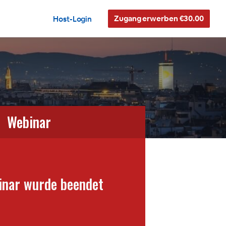
Zugang erwerben €30.00
Host-Login
Webinar
inar wurde beendet