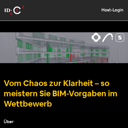
Host-Login
Vom Chaos zur Klarheit – so
meistern Sie BIM-Vorgaben im
Wettbewerb
Über