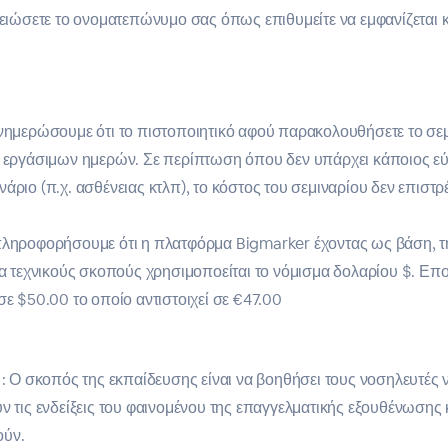
ώσετε το ονοματεπώνυμο σας όπως επιθυμείτε να εμφανίζεται κ
ενημερώσουμε ότι το πιστοποιητικό αφού παρακολουθήσετε το σε
3 εργάσιμων ημερών. Σε περίπτωση όπου δεν υπάρχει κάποιος ε
άριο (π.χ. ασθένειας κτλπ), το κόστος του σεμιναρίου δεν επιστρέ
 πληροφορήσουμε ότι η πλατφόρμα Bigmarker έχοντας ως βάση, 
για τεχνικούς σκοπούς χρησιμοποείται το νόμισμα δολαρίου $. Επ
σε $50.00 το οποίο αντιστοιχεί σε €47.00
: Ο σκοπός της εκπαίδευσης είναι να βοηθήσει τους νοσηλευτές 
 τις ενδείξεις του φαινομένου της επαγγελματικής εξουθένωσης
ούν.