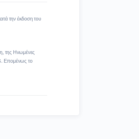
ατά την έκδοση του
η, της Ηνωμένες
 $. Επομένως το