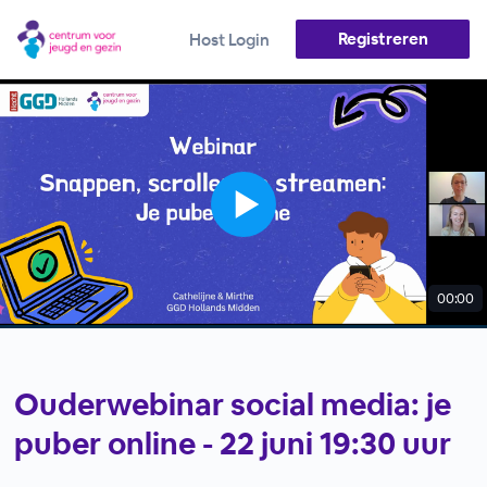
Registreren
Host Login
00:00
Ouderwebinar social media: je
puber online - 22 juni 19:30 uur