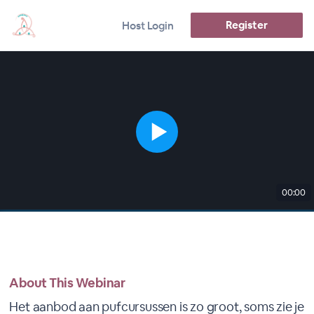
Register
Host Login
00:00
About This Webinar
Het aanbod aan pufcursussen is zo groot, soms zie je