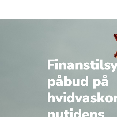
Finanstils
påbud på
hvidvasko
nutidens