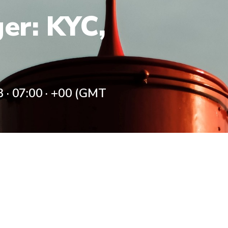
er: KYC,
 · 07:00
·
+00 (GMT