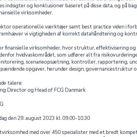
es indsigter og konklusioner baseret på disse data, og på ba
nansielle virksomheder.
sektor operationelle værktøjer samt best practice viden i f
emhæver vi vigtigheden af korrekt datahåndtering og kont
r finansielle virksomheder, hvor struktur, effektivisering 
ndenfor hvidvaskområdet, som udfører alt fra risikovurderinge
itorering, scenarieopsætning, kontroller, rapportering, und
spændende opgaver, herunder design, governancestruktur o
de talere:
ing Director og Head of FCG Danmark
CG
sdag den 29. august 2023 kl. 09.00-10.30
tvirksomhed med over 450 specialister med et bredt kompe