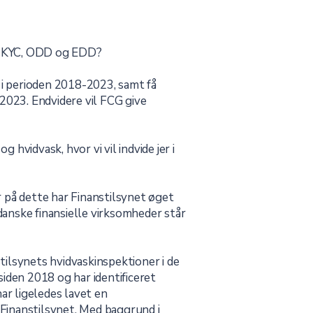
or KYC, ODD og EDD?
 i perioden 2018-2023, samt få
023. Endvidere vil FCG give
vidvask, hvor vi vil indvide jer i
 på dette har Finanstilsynet øget
anske finansielle virksomheder står
tilsynets hvidvaskinspektioner i de
iden 2018 og har identificeret
ar ligeledes lavet en
Finanstilsynet. Med baggrund i