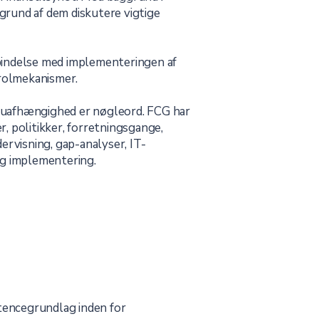
ggrund af dem diskutere vigtige
orbindelse med implementeringen af
rolmekanismer.
og uafhængighed er nøgleord. FCG har
r, politikker, forretningsgange,
ervisning, gap-analyser, IT-
g implementering.
tencegrundlag inden for