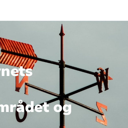
ynets
mrådet og