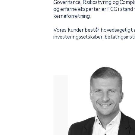
Governance, Risikostyring og Complia
og erfarne eksperter er FCG i stand 
kerneforretning.
Vores kunder består hovedsageligt af
investeringsselskaber, betalingsins