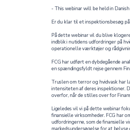
- This webinar will be held in Danish
Er du klar til et inspektionsbesøg 
På dette webinar vil du blive kloge
indblik i nutidens udfordringer på
operationelle værktøjer og rådgivn
FCG har udført en dybdegående analys
en spændingsfyldt rejse gennem Fina
Truslen om terror og hvidvask har l
intensiteten af deres inspektioner.
overfor, når de stilles over for Fina
Ligeledes vil vi på dette webinar fo
finansielle virksomheder. FCG har o
udfordringerne, som de finansielle v
markedsundersøgelse for at belyse 