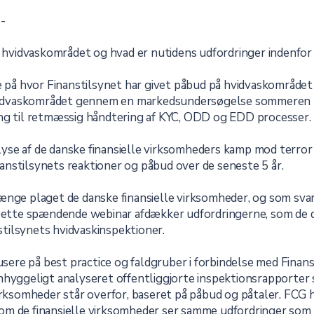
 -
på hvidvaskområdet og hvad er nutidens udfordringer indenf
re på hvor Finanstilsynet har givet påbud på hvidvaskområdet
 hvidvaskområdet gennem en markedsundersøgelse sommeren 2
ing til retmæssig håndtering af KYC, ODD og EDD processer.
e af de danske finansielle virksomheders kamp mod terror og h
nstilsynets reaktioner og påbud over de seneste 5 år.
ænge plaget de danske finansielle virksomheder, og som svar
 Dette spændende webinar afdækker udfordringerne, som de d
nstilsynets hvidvaskinspektioner.
kusere på best practice og faldgruber i forbindelse med Finans
mhyggeligt analyseret offentliggjorte inspektionsrapporter s
irksomheder står overfor, baseret på påbud og påtaler. FCG h
om de finansielle virksomheder ser samme udfordringer som 