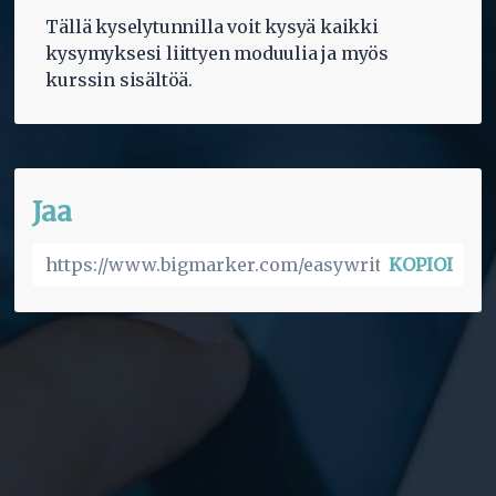
Tällä kyselytunnilla voit kysyä kaikki
kysymyksesi liittyen moduulia ja myös
kurssin sisältöä.
Jaa
KOPIOI
All Easywrite webinars