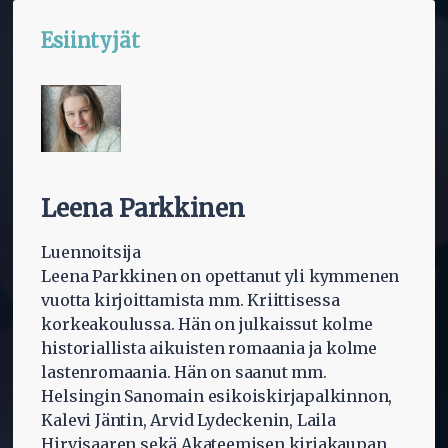
Esiintyjät
Leena Parkkinen
Luennoitsija
Leena Parkkinen on opettanut yli kymmenen
vuotta kirjoittamista mm. Kriittisessa
korkeakoulussa. Hän on julkaissut kolme
historiallista aikuisten romaania ja kolme
lastenromaania. Hän on saanut mm.
Helsingin Sanomain esikoiskirjapalkinnon,
Kalevi Jäntin, Arvid Lydeckenin, Laila
Hirvisaaren sekä Akateemisen kirjakaupan