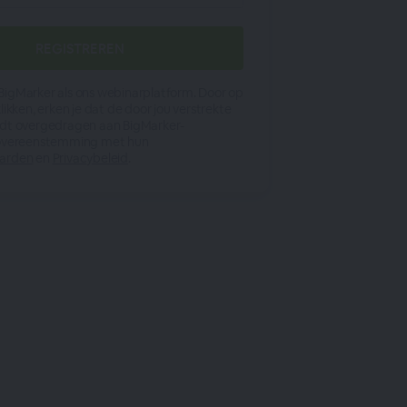
igMarker als ons webinarplatform. Door op
likken, erken je dat de door jou verstrekte
rdt overgedragen aan BigMarker-
 overeenstemming met hun
aarden
en
Privacybeleid
.