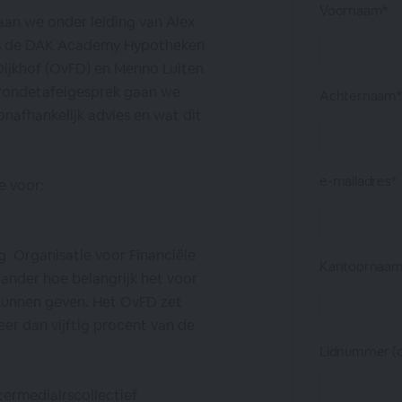
Voornaam*
aan we onder leiding van Alex
ens de DAK Academy Hypotheken
Dijkhof (OvFD) en Menno Luiten
 rondetafelgesprek gaan we
Achternaam*
nafhankelijk advies en wat dit
e-mailadres*
e voor:
g Organisatie voor Financiële
Kantoornaam
 ander hoe belangrijk het voor
 kunnen geven. Het OvFD zet
eer dan vijftig procent van de
Lidnummer (o
termediairscollectief