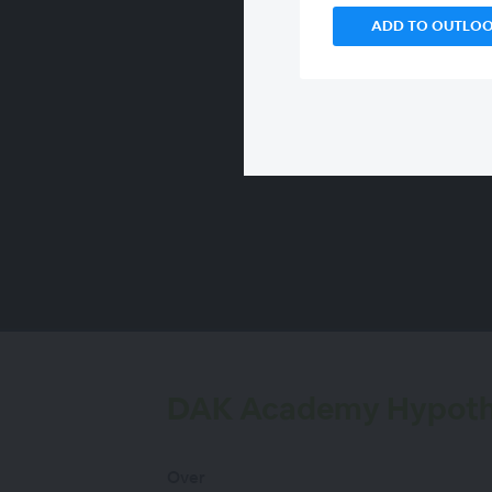
ADD TO OUTLO
00:00
/
00:00
DAK Academy Hypothe
Over