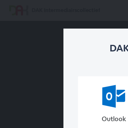
DAK Intermediairscollectief
DAK
Outlook