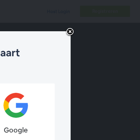
Registreren
Host Login
aart
Google