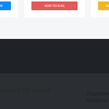
OK
ADD TO iCAL
A
ken | 28 maart
Registre
bekijken