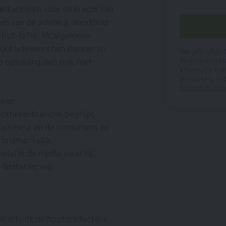
eskantoren voor de kracht van
tem van de adviseur doorklinkt
RvB-tafel. Als algemeen
ijke adviseurs hun klanten zo
We gebruiken B
Registeren te k
e oplossing dan ook, met
informatie wo
verwerking in
Servicevoorw
eken
ypothekenbranche begrijpt
 adviseur en de consument én
 onafhankelijk
elal in de media waar hij
 limitaties van
en schuift de hoofdredacteur