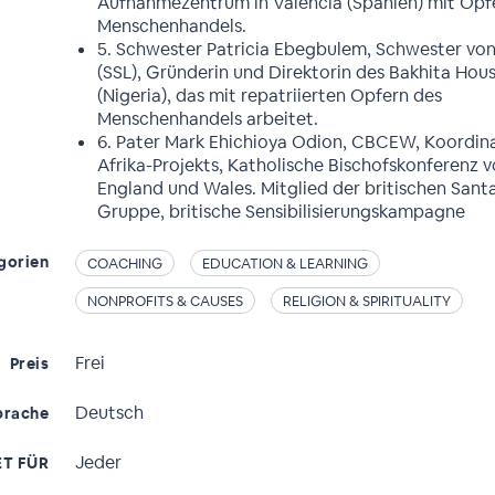
Aufnahmezentrum in Valencia (Spanien) mit Opf
Menschenhandels.
5. Schwester Patricia Ebegbulem, Schwester von 
(SSL), Gründerin und Direktorin des Bakhita Hous
(Nigeria), das mit repatriierten Opfern des
Menschenhandels arbeitet.
6. Pater Mark Ehichioya Odion, CBCEW, Koordin
Afrika-Projekts, Katholische Bischofskonferenz 
England und Wales. Mitglied der britischen Sant
Gruppe, britische Sensibilisierungskampagne
gorien
COACHING
EDUCATION & LEARNING
NONPROFITS & CAUSES
RELIGION & SPIRITUALITY
Frei
Preis
Deutsch
prache
Jeder
T FÜR