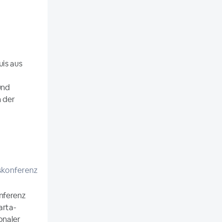
uis aus
und
n der
skonferenz
nferenz
arta-
onaler