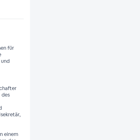
en für
e
 und
schafter
 des
d
sekretär,
in einem