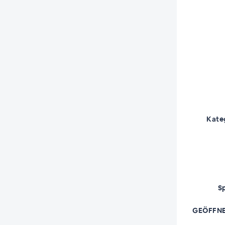
Kate
S
GEÖFFNE