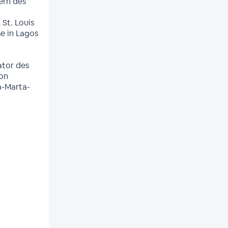
ern des
St. Louis
e in Lagos
ator des
von
a-Marta-