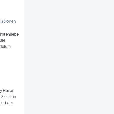
Nationen
hstenliebe
Sie
els in
 y Henar
ie ist in
ied der