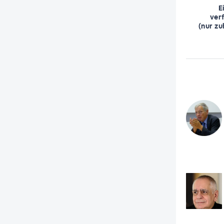
E
ver
(nur zu