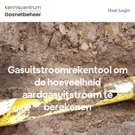
Host Login
Gasuitstroomrekentool om
de hoeveelheid
aardgasuitstroom te
berekenen