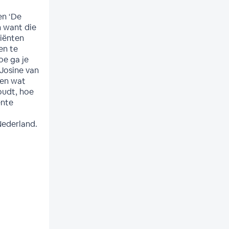
en ‘De
n want die
liënten
en te
oe ga je
Josine van
len wat
oudt, hoe
ente
Nederland.