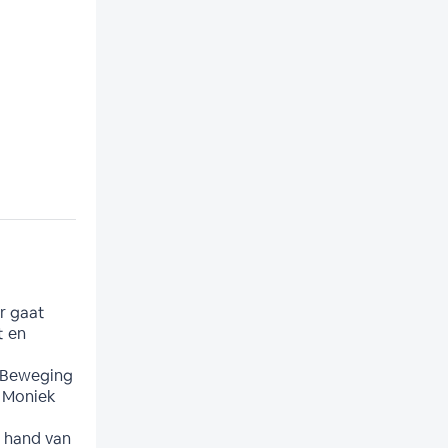
r gaat
t en
teBeweging
s Moniek
 hand van