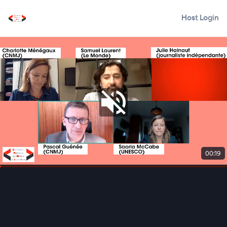
Host Login
00:19