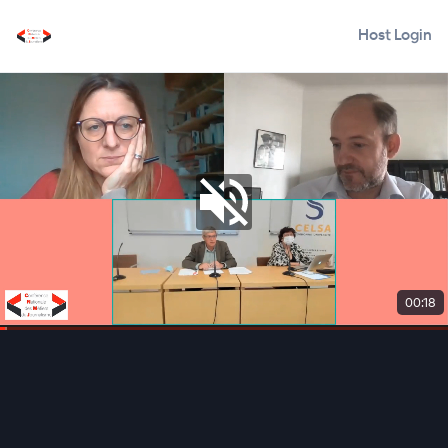
Host Login
00:19