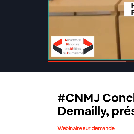
00:19
/
02:17
#CNMJ Conclu
Demailly, pré
Webinaire sur demande