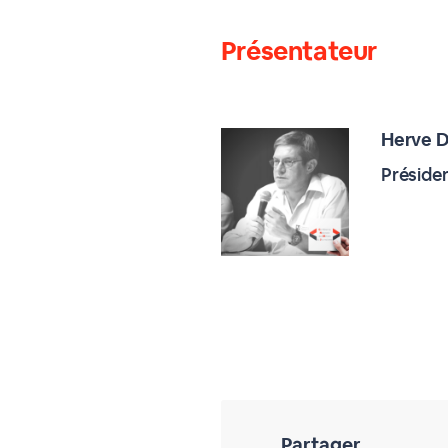
Présentateur
Herve D
Préside
Partager