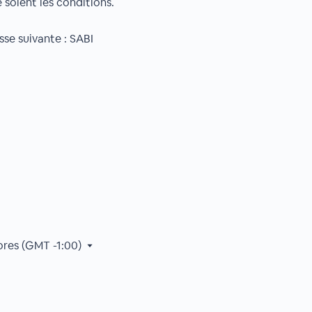
 soient les conditions.
sse suivante : SABI
ores (GMT -1:00)