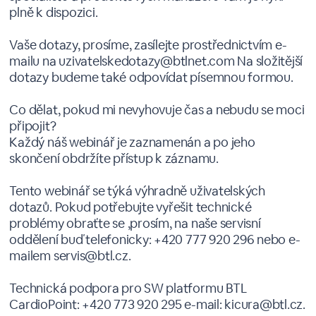
plně k dispozici.
Vaše dotazy, prosíme, zasílejte prostřednictvím e-
mailu na uzivatelskedotazy@btlnet.com Na složitější
dotazy budeme také odpovídat písemnou formou.
Co dělat, pokud mi nevyhovuje čas a nebudu se moci
připojit?
Každý náš webinář je zaznamenán a po jeho
skončení obdržíte přístup k záznamu.
Tento webinář se týká výhradně uživatelských
dotazů. Pokud potřebujte vyřešit technické
problémy obraťte se ,prosím, na naše servisní
oddělení buď telefonicky: +420 777 920 296 nebo e-
mailem servis@btl.cz.
Technická podpora pro SW platformu BTL
CardioPoint: +420 773 920 295 e-mail: kicura@btl.cz.