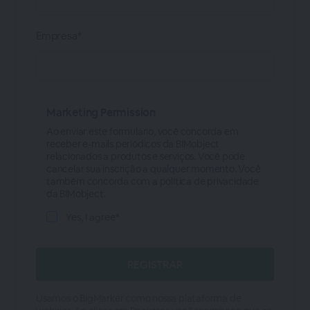
Empresa*
Marketing Permission
Ao enviar este formulário, você concorda em
receber e-mails periódicos da BIMobject
relacionados a produtos e serviços. Você pode
cancelar sua inscrição a qualquer momento. Você
também concorda com a política de privacidade
da BIMobject.
Yes, I agree*
Usamos o BigMarker como nossa plataforma de