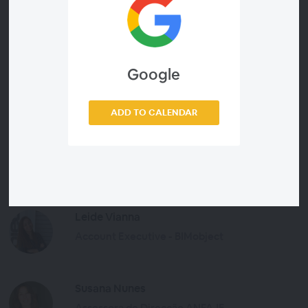
Google
Apresentadores
ADD TO CALENDAR
João Ferreira Gomes
Presidente ANFAJE
Leide Vianna
Account Executive - BIMobject
Susana Nunes
Assessora de Direcção ANFAJE