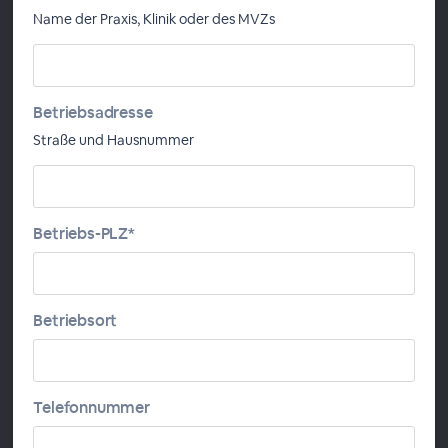
Name der Praxis, Klinik oder des MVZs
Agenda
Anaphylaxie Hintergründe
Risikofaktoren
Betriebsadresse
Symptome
Straße und Hausnummer
Anwendung von Adrenalin-Applikatoren
Patientenschulung
Betriebs-PLZ*
Moderatoren
Ida Hanemann
Betriebsort
Oliver Levold
Telefonnummer