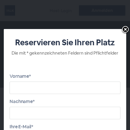
Anmelden
Host-Login
Reservieren Sie Ihren Platz
Die mit * gekennzeichneten Feldern sind Pflichtfelder
Vorname*
00:00
Nachname*
Über dieses Webinar
Eine Anaphylaxie ist die schwerste Form einer
Ihre E-Mail*