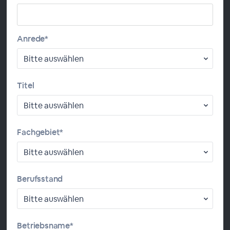
allergischen Reaktion – sie kann innerhalb weniger
Minuten lebensbedrohlich werden.
Anrede*
Wir geben Ihnen Wissen und Hintergründe, sprechen
über Risikofaktoren, die Erkennung von typischen
Symptomen, Notfallpläne und die Anwendung von
Adrenalin-Applikatoren. Plus: praktische Tipps für
Titel
Nachsorge, Recall-Management und
Patientenschulung – kompakt, praxisnah, sofort
umsetzbar.
Fachgebiet*
Diese Fortbildung ist für Sie kostenlos. Wenn Ihnen
dieser online Kurs gefallen hat, sagen Sie es weiter.
Berufsstand
Wir freuen uns über Ihre Teilnahme!
Ihre ALK-Abelló Arzneimittel GmbH
Betriebsname*