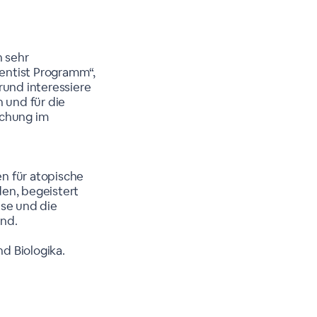
n sehr
ientist Programm“,
und interessiere
n und für die
schung im
n
n für atopische
den, begeistert
ese und die
end.
d Biologika.