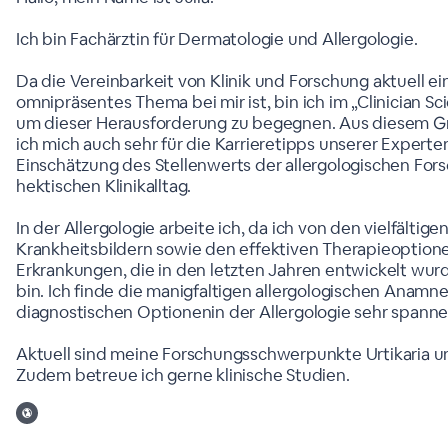
Ich bin Fachärztin für Dermatologie und Allergologie.
Da die Vereinbarkeit von Klinik und Forschung aktuell ei
omnipräsentes Thema bei mir ist, bin ich im „Clinician Sc
um dieser Herausforderung zu begegnen. Aus diesem Gr
ich mich auch sehr für die Karrieretipps unserer Experte
Einschätzung des Stellenwerts der allergologischen For
hektischen Klinikalltag.
In der Allergologie arbeite ich, da ich von den vielfältige
Krankheitsbildern sowie den effektiven Therapieoptione
Erkrankungen, die in den letzten Jahren entwickelt wur
bin. Ich finde die manigfaltigen allergologischen Anamn
diagnostischen Optionenin der Allergologie sehr spann
Aktuell sind meine Forschungsschwerpunkte Urtikaria un
Zudem betreue ich gerne klinische Studien.