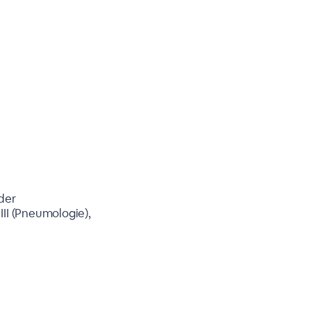
der
III (Pneumologie),