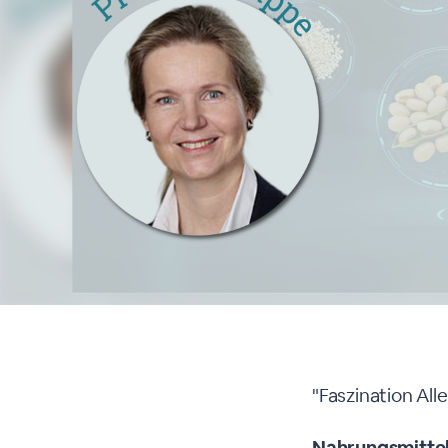
Über dieses 
"Faszination All
Nahrungsmittel