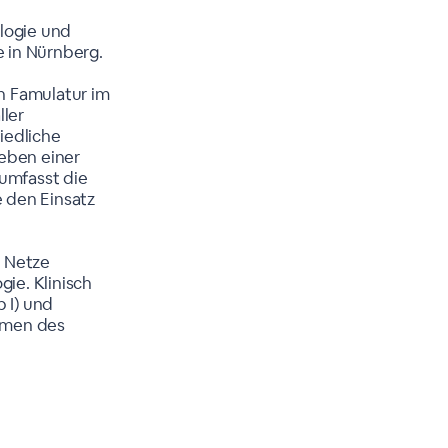
ologie und
e in Nürnberg.
en Famulatur im
ller
iedliche
Neben einer
umfasst die
 den Einsatz
n Netze
gie. Klinisch
p I) und
hmen des