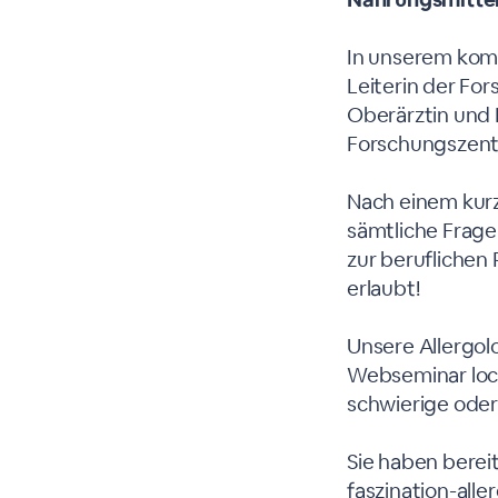
In unserem komm
Leiterin der Fo
Oberärztin und L
Forschungszentr
Nach einem kurz
sämtliche Fragen
zur beruflichen 
erlaubt!
Unsere Allergol
Webseminar lock
schwierige oder 
Sie haben bereit
faszination-all