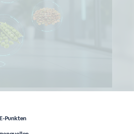
ME-Punkten
rgenquellen