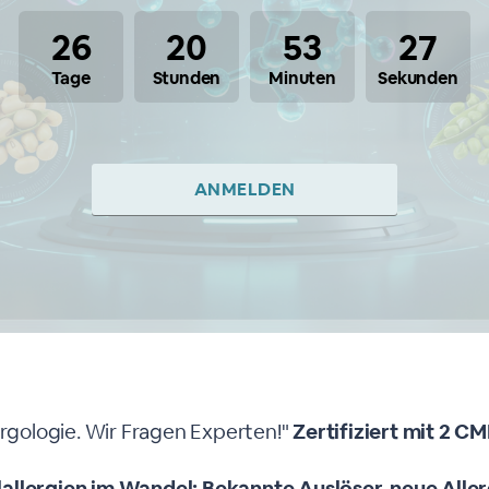
26
20
53
26
Tage
Stunden
Minuten
Sekunden
ANMELDEN
Webinar
ergologie. Wir Fragen Experten!"
Zertifiziert mit 2 C
allergien im Wandel: Bekannte Auslöser, neue Alle