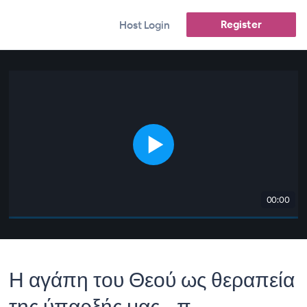
Register
Host Login
00:00
Η αγάπη του Θεού ως θεραπεία
της ύπαρξής μας - π.