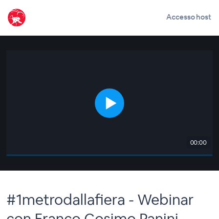
Accesso host
00:00
#1metrodallafiera - Webinar
con Franco Cosimo Panini