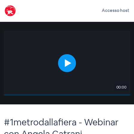
Accesso host
00:00
#1metrodallafiera - Webinar
con Angela Catrani -