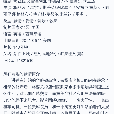
编剧: 琦亚拉·艾蕾葛莉亚·休德斯 / 林-曼努尔·米兰达
主演: 梅丽莎·巴雷拉 / 斯蒂芬妮·比翠丝 / 安东尼·拉莫斯 / 阿
丽亚娜·格林布拉特 / 林-曼努尔·米兰达 / 更多...
类型: 剧情 / 爱情 / 音乐 / 歌舞
制片国家/地区: 美国
语言: 英语 / 西班牙语
上映日期: 2021-06-11(美国)
片长: 143分钟
又名: 活在上城 / 纽约高地(台) / 狂舞纽约(港)
IMDb: tt1321510
身在高地的剧情简介 · · · · · ·
讲述在纽约的华盛顿高地，杂货店老板Usnavi在继承了
祖母的财产后，将要关掉店铺回到家乡多米尼加共和国过退
休生活，对此他百感交集，而拉美裔社区和那里居民的吸引
力让他停下来思考。影片围绕Usnavi、一名大学生、一名出
租车司机、一位美容院员工和一个渴望更好生活的老妇人展
开，随着中产阶级化开始扎根，闷热夏天中，一场停电让个