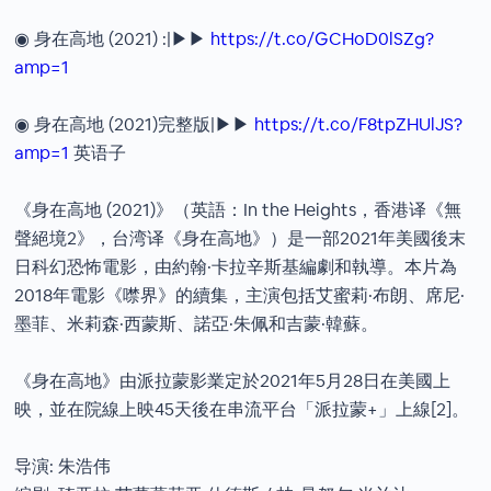
◉ 身在高地 (2021) :|▶▶
https://t.co/GCHoD0lSZg?
amp=1
◉ 身在高地 (2021)完整版|▶▶
https://t.co/F8tpZHUlJS?
amp=1
英语子
《身在高地 (2021)》（英語：In the Heights，香港译《無
聲絕境2》，台湾译《身在高地》）是一部2021年美國後末
日科幻恐怖電影，由約翰·卡拉辛斯基編劇和執導。本片為
2018年電影《噤界》的續集，主演包括艾蜜莉·布朗、席尼·
墨菲、米莉森·西蒙斯、諾亞·朱佩和吉蒙·韓蘇。
《身在高地》由派拉蒙影業定於2021年5月28日在美國上
映，並在院線上映45天後在串流平台「派拉蒙+」上線[2]。
导演: 朱浩伟