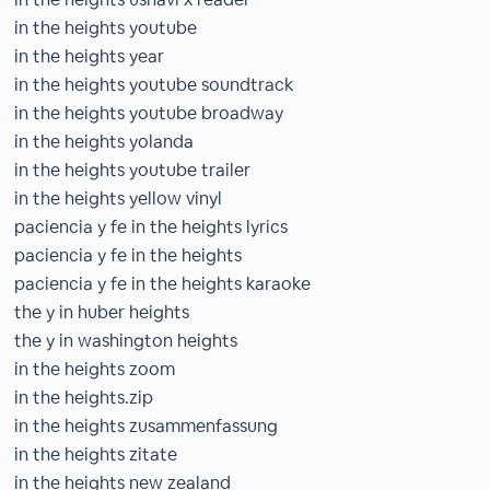
in the heights youtube
in the heights year
in the heights youtube soundtrack
in the heights youtube broadway
in the heights yolanda
in the heights youtube trailer
in the heights yellow vinyl
paciencia y fe in the heights lyrics
paciencia y fe in the heights
paciencia y fe in the heights karaoke
the y in huber heights
the y in washington heights
in the heights zoom
in the heights.zip
in the heights zusammenfassung
in the heights zitate
in the heights new zealand